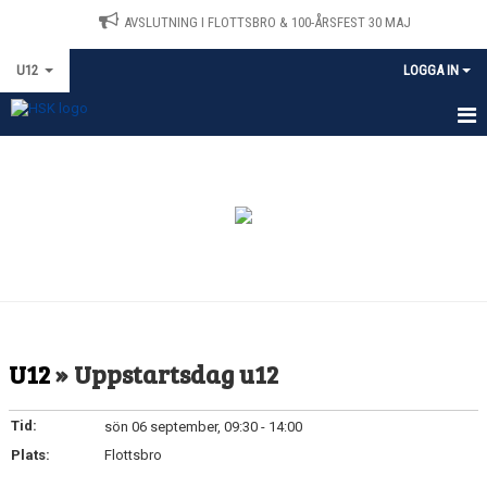
AVSLUTNING I FLOTTSBRO & 100-ÅRSFEST 30 MAJ
U12
LOGGA IN
HEM
KALENDER
TRÄNARE & LEDARE
U12
» Uppstartsdag u12
Tid:
sön 06 september, 09:30 - 14:00
Plats:
Flottsbro