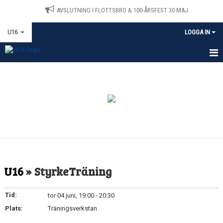
AVSLUTNING I FLOTTSBRO & 100-ÅRSFEST 30 MAJ
U16
LOGGA IN
HEM
KALENDER
TRÄNARE & LAGLEDARE
U16
» StyrkeTräning
Tid:
tor 04 juni, 19:00 - 20:30
Plats:
Träningsverkstan