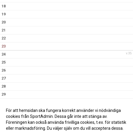
18
19
20
21
22
23
v.35
24
25
26
27
28
29
30
09:30
Träning, Flottsbro
v.36
31
För att hemsidan ska fungera korrekt använder vi nödvändiga
cookies från SportAdmin. Dessa går inte att stänga av.
Föreningen kan också använda frivilliga cookies, t.ex. för statistik
eller marknadsföring. Du väljer själv om du vill acceptera dessa.