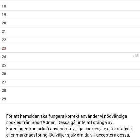
18
19
20
21
22
23
v.35
24
25
26
27
28
29
30
v.36
31
För att hemsidan ska fungera korrekt använder vi nödvändiga
cookies från SportAdmin. Dessa går inte att stänga av.
Föreningen kan också använda frivilliga cookies, t.ex. för statistik
eller marknadsföring. Du väljer själv om du vill acceptera dessa.