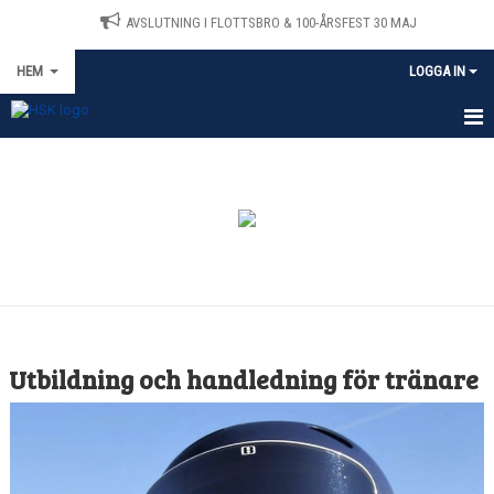
AVSLUTNING I FLOTTSBRO & 100-ÅRSFEST 30 MAJ
HEM
LOGGA IN
HEM
MEDLEMSANSÖKAN
NYHETER
TRÄNING
FLOTTSBRO
Utbildning och handledning för tränare
LÄGER
SAMARBETE MED NORDLUNDS SPORT