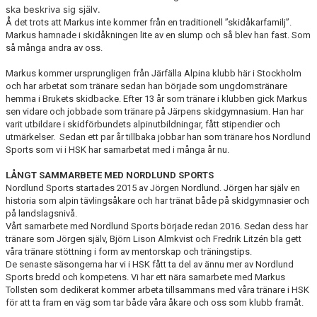
ska beskriva sig själv.
Å det trots att Markus inte kommer från en traditionell ”skidåkarfamilj”.
Markus hamnade i skidåkningen lite av en slump och så blev han fast. Som
så många andra av oss.
Markus kommer ursprungligen från Järfälla Alpina klubb här i Stockholm
och har arbetat som tränare sedan han började som ungdomstränare
hemma i Brukets skidbacke. Efter 13 år som tränare i klubben gick Markus
sen vidare och jobbade som tränare på Järpens skidgymnasium. Han har
varit utbildare i skidförbundets alpinutbildningar, fått stipendier och
utmärkelser.
Sedan ett par år tillbaka jobbar han som tränare hos Nordlund
Sports som vi i HSK har samarbetat med i många år nu.
LÅNGT SAMMARBETE MED NORDLUND SPORTS
Nordlund Sports startades 2015 av Jörgen Nordlund. Jörgen har själv en
historia som alpin tävlingsåkare och har tränat både på skidgymnasier och
på landslagsnivå.
Vårt samarbete med Nordlund Sports började redan 2016. Sedan dess har
tränare som Jörgen själv, Björn Lison Almkvist och Fredrik Litzén bla gett
våra tränare stöttning i form av mentorskap och träningstips.
De senaste säsongerna har vi i HSK fått ta del av ännu mer av Nordlund
Sports bredd och kompetens. Vi har ett nära samarbete med Markus
Tollsten som dedikerat kommer arbeta tillsammans med våra tränare i HSK
för att ta fram en väg som tar både våra åkare och oss som klubb framåt.