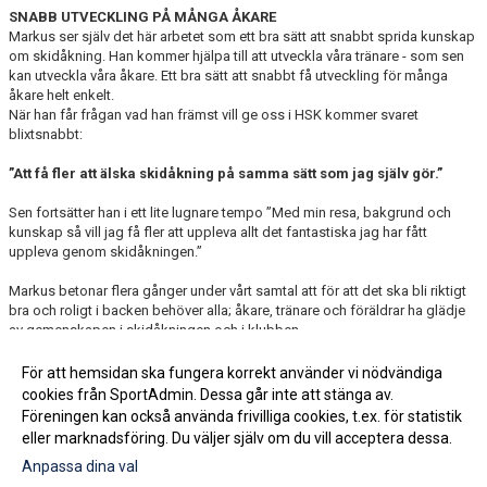
SNABB UTVECKLING PÅ MÅNGA ÅKARE
Markus ser själv det här arbetet som ett bra sätt att snabbt sprida kunskap
om skidåkning. Han kommer hjälpa till att utveckla våra tränare - som sen
kan utveckla våra åkare. Ett bra sätt att
snabbt få utveckling för många
åkare helt enkelt.
När han får frågan vad han främst vill ge oss i HSK kommer svaret
blixtsnabbt:
”Att få fler att älska skidåkning på samma sätt som jag själv gör.”
Sen fortsätter han i ett lite lugnare tempo ”Med min resa, bakgrund och
kunskap så vill jag få fler att uppleva allt det fantastiska jag har fått
uppleva genom skidåkningen.”
Markus betonar flera gånger under vårt samtal att för att det ska bli riktigt
bra och roligt i backen behöver alla; åkare, tränare och föräldrar ha glädje
av gemenskapen i skidåkningen och i klubben.
Visst låter det härligt ?!
För att hemsidan ska fungera korrekt använder vi nödvändiga
cookies från SportAdmin. Dessa går inte att stänga av.
Föreningen kan också använda frivilliga cookies, t.ex. för statistik
eller marknadsföring. Du väljer själv om du vill acceptera dessa.
Anpassa dina val