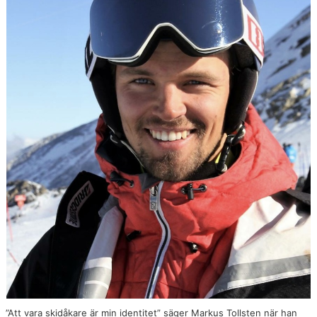
OM KLUBBEN
TÄVLINGAR
KONTAKT
DOKUMENT
”Att vara skidåkare är min identitet” säger Markus Tollsten när han