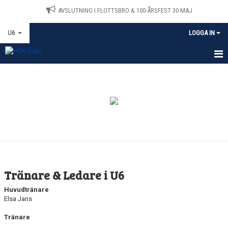
AVSLUTNING I FLOTTSBRO & 100-ÅRSFEST 30 MAJ
U6
LOGGA IN
HEM
KALENDER
TRÄNARE & LEDARE
Tränare & Ledare i U6
Huvudtränare
Elsa Jans
Tränare