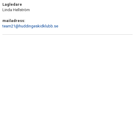
Lagledare
Linda Hellström
mailadress:
team21@huddingeskidklubb.se