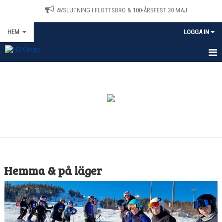
AVSLUTNING I FLOTTSBRO & 100-ÅRSFEST 30 MAJ
HEM
LOGGA IN
HEM
MEDLEMSANSÖKAN
NYHETER
TRÄNING
FLOTTSBRO
Hemma & på läger
LÄGER
SAMARBETE MED NORDLUNDS SPORT