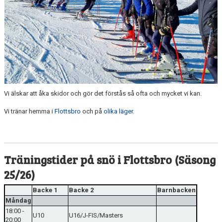
OM KLUBBEN
TÄVLINGAR
KONTAKT
DOKUMENT
Vi älskar att åka skidor och gör det förstås så ofta och mycket vi kan.
Vi tränar hemma i
Flottsbro
och på
olika läger
.
Träningstider på snö i Flottsbro (Säsong
25/26)
Backe 1
Backe 2
Barnbacken
Måndag
18:00 -
U10
U16/J-FIS/Masters
20:00