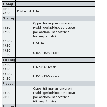
Tisdag
18:00 -
U12/Freeski
U14
20:00
Onsdag
Öppen träning (annonseras i
15:30 -
Huddingeskidklubbsenasteytt
17:30
på Facebook när det finns
tränare på plats)
17:30 -
U8/U10
19:30
19:30 -
U16/J-FIS/Masters
21:30
Torsdag
17:30 -
U12/U14/Freeski
19:30
19:30 -
U16/J-FIS/Masters
21:30
Fredag
Öppen träning (annonseras i
18:00 -
Huddingeskidklubbsenasteytt
20:00
på Facebook när det finns
tränare på plats)
Söndag