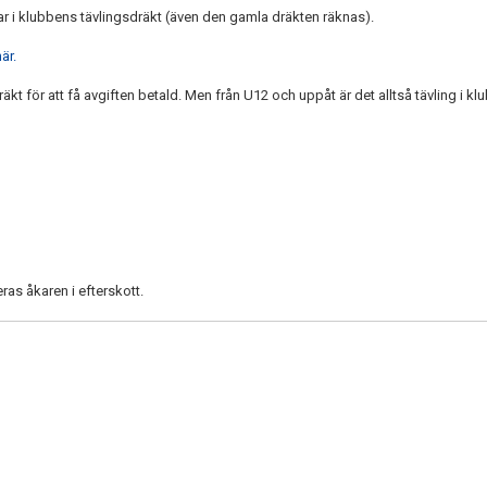
ar i klubbens tävlingsdräkt (även den gamla dräkten räknas).
här.
räkt för att få avgiften betald. Men från U12 och uppåt är det alltså tävling i k
ras åkaren i efterskott.