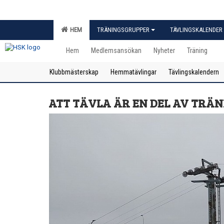
HEM
TRÄNINGSGRUPPER
TÄVLINGSKALENDER
Hem
Medlemsansökan
Nyheter
Träning
Klubbmästerskap
Hemmatävlingar
Tävlingskalendern
ATT TÄVLA ÄR EN DEL AV TRÄ