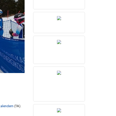
kalendern
(TA).