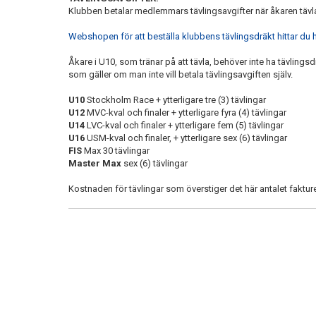
Klubben betalar medlemmars tävlingsavgifter när åkaren tävl
Webshopen för att beställa klubbens tävlingsdräkt hittar du 
Åkare i U10, som tränar på att tävla, behöver inte ha tävlingsd
som gäller om man inte vill betala tävlingsavgiften själv.
U10
Stockholm Race + ytterligare tre (3) tävlingar
U12
MVC-kval och finaler + ytterligare fyra (4) tävlingar
U14
LVC-kval och finaler + ytterligare fem (5) tävlingar
U16
USM-kval och finaler, + ytterligare sex (6) tävlingar
FIS
Max 30 tävlingar
Master Max
sex (6) tävlingar
Kostnaden för tävlingar som överstiger det här antalet fakture