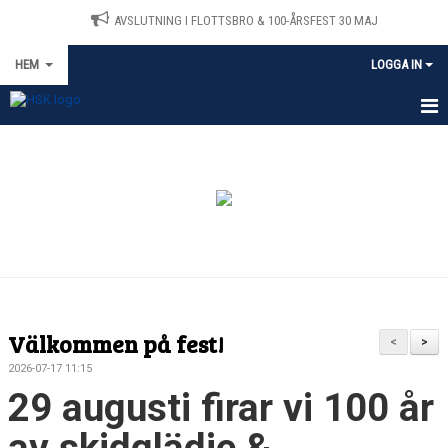
AVSLUTNING I FLOTTSBRO & 100-ÅRSFEST 30 MAJ
HEM
LOGGA IN
HEM
MEDLEMSANSÖKAN
NYHETER
TRÄNING
TÄVLINGAR
Välkommen på fest!
<
>
OM KLUBBEN
2026-07-17 11:15
29 augusti firar vi 100 år
KONTAKT
av skidglädje &