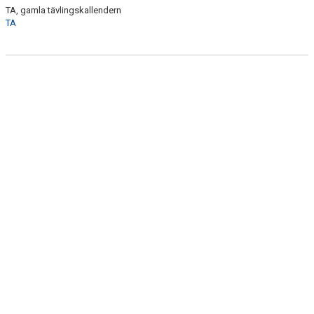
HEMMATÄVLINGAR
TA, gamla tävlingskallendern
TA
TÄVLINGSKALENDERN
LIVERESULTAT
KONTAKT
DOKUMENT