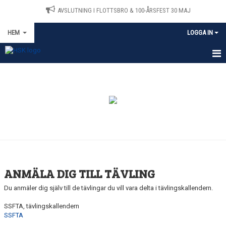
AVSLUTNING I FLOTTSBRO & 100-ÅRSFEST 30 MAJ
HEM
LOGGA IN
HEM
MEDLEMSANSÖKAN
NYHETER
TRÄNING
OM KLUBBEN
ANMÄLA DIG TILL TÄVLING
TÄVLINGAR
Du anmäler dig själv till de tävlingar du vill vara delta i tävlingskallendern.
SSFTA, tävlingskallendern
KLUBBMÄSTERSKAP
SSFTA