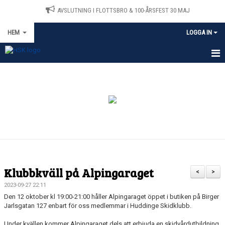
AVSLUTNING I FLOTTSBRO & 100-ÅRSFEST 30 MAJ
HEM
LOGGA IN
HEM
MEDLEMSANSÖKAN
NYHETER
TRÄNING
TÄVLINGAR
Klubbkväll på Alpingaraget
<
>
OM KLUBBEN
2023-09-27 22:11
Den 12 oktober kl 19:00-21:00 håller Alpingaraget öppet i butiken på Birger
Jarlsgatan 127 enbart för oss medlemmar i Huddinge Skidklubb.
KONTAKT
Under kvällen kommer Alpingaraget dels att erbjuda en skidvårdutbildning