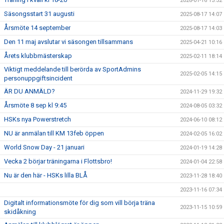
2026-01-16 13:32
Säsongsstart 31 augusti
2025-08-17 14:07
Årsmöte 14 september
2025-08-17 14:03
Den 11 maj avslutar vi säsongen tillsammans
2025-04-21 10:16
Årets klubbmästerskap
2025-02-11 18:14
Viktigt meddelande till berörda av SportAdmins
2025-02-05 14:15
personuppgiftsincident
ÄR DU ANMÄLD?
2024-11-29 19:32
Årsmöte 8 sep kl 9:45
2024-08-05 03:32
HSKs nya Powerstretch
2024-06-10 08:12
NU är anmälan till KM 13feb öppen
2024-02-05 16:02
World Snow Day - 21 januari
2024-01-19 14:28
Vecka 2 börjar träningarna i Flottsbro!
2024-01-04 22:58
Nu är den här - HSKs lilla BLÅ
2023-11-28 18:40
2023-11-16 07:34
Digitalt informationsmöte för dig som vill börja träna
2023-11-15 10:59
skidåkning