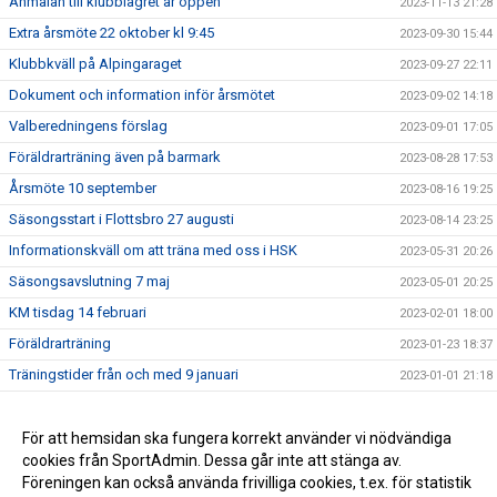
Anmälan till klubblägret är öppen
2023-11-13 21:28
Extra årsmöte 22 oktober kl 9:45
2023-09-30 15:44
Klubbkväll på Alpingaraget
2023-09-27 22:11
Dokument och information inför årsmötet
2023-09-02 14:18
Valberedningens förslag
2023-09-01 17:05
Föräldrarträning även på barmark
2023-08-28 17:53
Årsmöte 10 september
2023-08-16 19:25
Säsongsstart i Flottsbro 27 augusti
2023-08-14 23:25
Informationskväll om att träna med oss i HSK
2023-05-31 20:26
Säsongsavslutning 7 maj
2023-05-01 20:25
KM tisdag 14 februari
2023-02-01 18:00
Föräldrarträning
2023-01-23 18:37
Träningstider från och med 9 januari
2023-01-01 21:18
TRÄNING PÅ JULLOVET
2022-12-27 17:41
LIFTKORT I FLOTTSBRO
För att hemsidan ska fungera korrekt använder vi nödvändiga
2022-12-15 23:24
cookies från SportAdmin. Dessa går inte att stänga av.
Huddinge Skidklubb - Sveriges Största Alpina Klubb
2022-12-15 22:09
Föreningen kan också använda frivilliga cookies, t.ex. för statistik