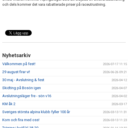
DOKUMENT
och dels kommer det vara rabatterade priser på raceutrustning.
Nyhetsarkiv
Välkommen på fest!
2026-07-17 11:15
29 august firar vi!
2026-06-26 09:21
30 maj - Avslutning & fest
2026-04-12
Skidting på Bosön igen
2026-04-07
Avslutningsläger fre - sön v16
2026-04-02
KM åk 2
2026-03-17
Sveriges största alpina klubb fyller 100 år
2026-03-13 11:31
Kom och fira med oss!
2026-03-13 11:23
Träning i kväll kl 18-20